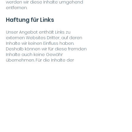
werden wir diese Inhalte umgehend
entfernen.
Haftung für
Links
Unser Angebot enthält Links zu
externen Websites Dritter, auf deren
Inhalte wir keinen Einfluss haben.
Deshalb können wir für diese fremden
Inhalte auch keine Gewähr
übernehmen. Für die Inhalte der
verlinkten Seiten ist stets der jeweilige
Anbieter oder Betreiber der Seiten
verantwortlich. Die verlinkten Seiten
wurden zum Zeitpunkt der Verlinkung
auf mögliche Rechtsverstöße
überprüft. Rechtswidrige Inhalte waren
zum Zeitpunkt der Verlinkung nicht
erkennbar.
Eine permanente inhaltliche Kontrolle
der verlinkten Seiten ist jedoch ohne
konkrete Anhaltspunkte einer
Rechtsverletzung nicht zumutbar. Bei